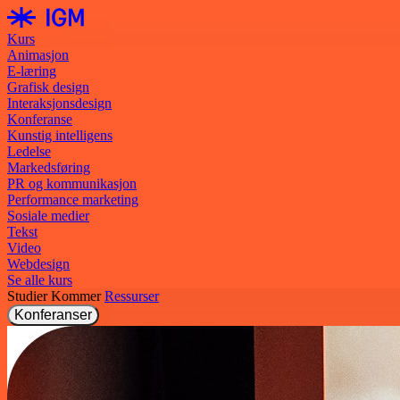
Kurs
Animasjon
E-læring
Grafisk design
Interaksjonsdesign
Konferanse
Kunstig intelligens
Ledelse
Markedsføring
PR og kommunikasjon
Performance marketing
Sosiale medier
Tekst
Video
Webdesign
Se alle kurs
Studier
Kommer
Ressurser
Konferanser