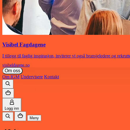
Visibel Fagdagene
I tillegg til faglig inspirasjon, inviterer vi også bransjeledere og rekrut
visibeldagene.no
Om oss
Om IGM
Undervisere
Kontakt
Logg inn
Meny