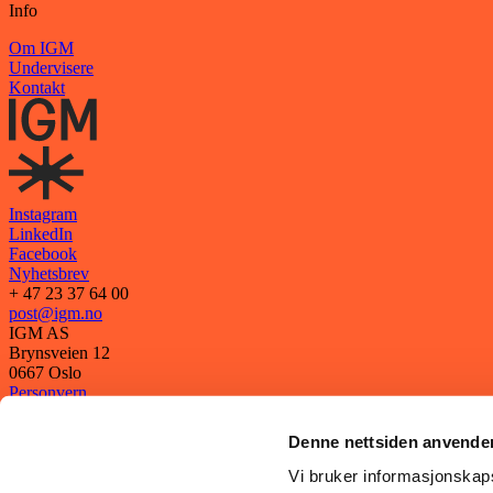
Info
Om IGM
Undervisere
Kontakt
Instagram
LinkedIn
Facebook
Nyhetsbrev
+ 47 23 37 64 00
post@igm.no
IGM AS
Brynsveien 12
0667 Oslo
Personvern
Vilkår
Denne nettsiden anvende
Vi bruker informasjonskapsl