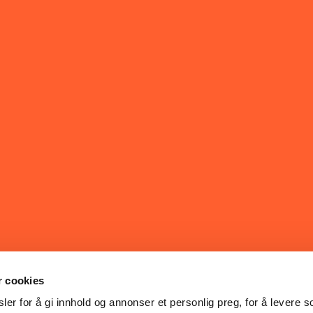
r cookies
er for å gi innhold og annonser et personlig preg, for å levere s