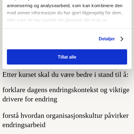
Management og være godt forberedt til
annonsering og analysearbeid, som kan kombinere den
med annen informasjon du har gjort tilgjengelig for dem,
Change Management Foundation-eksamen
.
eller som de har samlet inn gjennom din bruk av
tjenestene deres.
Detaljer
Hva lærer du på kurset?
Tillat alle
Etter kurset skal du være bedre i stand til å:
forklare dagens endringskontekst og viktige
drivere for endring
forstå hvordan organisasjonskultur påvirker
endringsarbeid