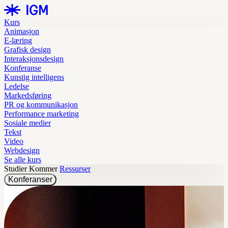
Kurs
Animasjon
E-læring
Grafisk design
Interaksjonsdesign
Konferanse
Kunstig intelligens
Ledelse
Markedsføring
PR og kommunikasjon
Performance marketing
Sosiale medier
Tekst
Video
Webdesign
Se alle kurs
Studier
Kommer
Ressurser
Konferanser