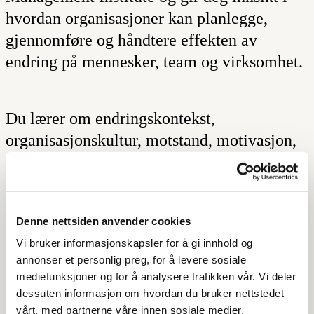
hvordan organisasjoner kan planlegge,
gjennomføre og håndtere effekten av
endring på mennesker, team og virksomhet.
Du lærer om endringskontekst,
organisasjonskultur, motstand, motivasjon,
interessenter, kommunikasjon og rollen til
change manager. Kurset viser også hvordan
co-design, måling og change analytics kan
Denne nettsiden anvender cookies
bidra til bedre endringsarbeid.
Vi bruker informasjonskapsler for å gi innhold og
annonser et personlig preg, for å levere sosiale
mediefunksjoner og for å analysere trafikken vår. Vi deler
Målet er at du skal få et tydelig språk for
dessuten informasjon om hvordan du bruker nettstedet
endring, forstå sentrale prinsipper i Change
vårt, med partnerne våre innen sosiale medier,