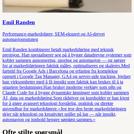
Emil Randen
Performance-markedsfører, SEM-ekspert og AI-drevet
automasjonsstrateg
Emil Randen kombinerer betalt markedsføring med teknisk
presisjon. Han spesialiserer seg på å bygge datadrevne systemer som
kobler sammen annonsering, sporing og automasjon — og sørger
for at markedsføringen faktisk måles, optimaliseres og skaleres.Med
fartstid fra Google Ads i Barcelona og erfaring fra komplekse
oppsett i Google Tag Manager, GA4 og server-side tracking, hjelper
han virksomheter med å få innsikt som faktisk kan brukes til å ta
smartere beslutninger.Han bruker moderne verktøy som n8n og
Claude Code for å bygge dynamiske løsninger som kobler sammen
AI, data og markedsføring.Som rådgiver og kursholder er han kjent
for å gjøre avansert teknologi forståelig, praktisk og direkte
anvendbar for markedsførere.«Jeg tror den beste markedsføringen
skjer når teknologi og kreativitet spiller på lag — når innsikt,
automasjon og innhold henger sømløst sammen.»
Ofte stilte spørsmål