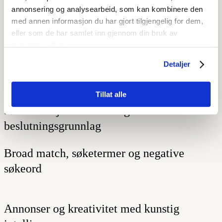
Når automatisering gir bedre resultater
annonsering og analysearbeid, som kan kombinere den
med annen informasjon du har gjort tilgjengelig for dem,
Når du bør overstyre systemene
eller som de har samlet inn gjennom din bruk av
tjenestene deres.
Detaljer
Videregående søkeordsanalyse for Google
Ads
Tillat alle
Søkeintensjon som strategisk
beslutningsgrunnlag
Broad match, søketermer og negative
søkeord
Annonser og kreativitet med kunstig