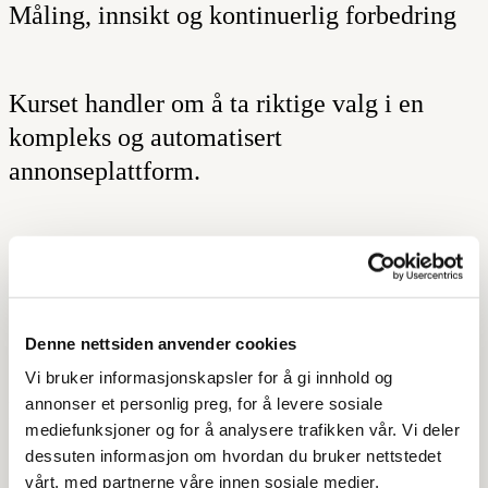
Måling, innsikt og kontinuerlig forbedring
Kurset handler om å ta riktige valg i en
kompleks og automatisert
annonseplattform.
Dette lærer du på kurset
Denne nettsiden anvender cookies
Google Ads i en AI-styrt virkelighet
Vi bruker informasjonskapsler for å gi innhold og
annonser et personlig preg, for å levere sosiale
Hvordan Googles algoritmer og KI påvirker
mediefunksjoner og for å analysere trafikken vår. Vi deler
annonsering
dessuten informasjon om hvordan du bruker nettstedet
vårt, med partnerne våre innen sosiale medier,