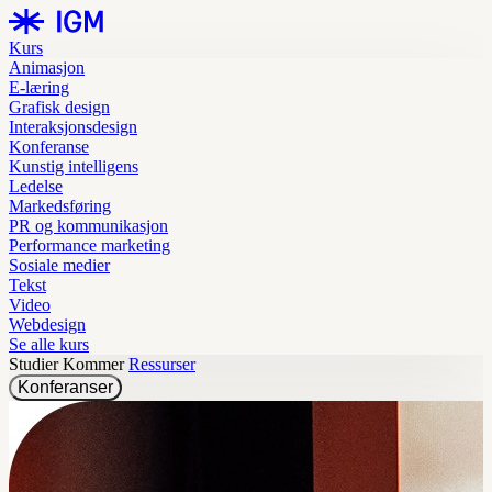
Kurs
Animasjon
E-læring
Grafisk design
Interaksjonsdesign
Konferanse
Kunstig intelligens
Ledelse
Markedsføring
PR og kommunikasjon
Performance marketing
Sosiale medier
Tekst
Video
Webdesign
Se alle kurs
Studier
Kommer
Ressurser
Konferanser