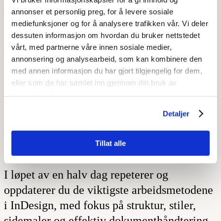
som stiler, sidemaler og
annonser et personlig preg, for å levere sosiale
dokumentoppbygging, slik at du jobber
mediefunksjoner og for å analysere trafikken vår. Vi deler
raskere og presist – uten å måtte ta et
dessuten informasjon om hvordan du bruker nettstedet
vårt, med partnerne våre innen sosiale medier,
fullt grunnkurs på nytt.
annonsering og analysearbeid, som kan kombinere den
med annen informasjon du har gjort tilgjengelig for dem,
Har du brukt InDesign tidligere, men
eller som de har samlet inn gjennom din bruk av
kjenner at arbeidsflyten ikke sitter helt –
tjenestene deres.
eller at du jobber litt mer manuelt enn
Detaljer
nødvendig? Dette oppfriskningskurset
hjelper deg raskt tilbake i flyt.
Tillat alle
I løpet av en halv dag repeterer og
oppdaterer du de viktigste arbeidsmetodene
i InDesign, med fokus på struktur, stiler,
sidemaler og effektiv dokumenthåndtering.