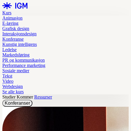
Kurs
Animasjon
E-læring
Grafisk design
Interaksjonsdesign
Konferanse
Kunstig intelligens
Ledelse
Markedsføring
PR og kommunikasjon
Performance marketing
Sosiale medier
Tekst
Video
Webdesign
Se alle kurs
Studier
Kommer
Ressurser
Konferanser