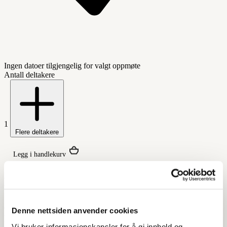
Ingen datoer tilgjengelig for valgt oppmøte
Antall deltakere
1
Flere deltakere
Legg i handlekurv
Dette kurset gir deg en effektiv
oppfriskning i Adobe InDesign, med fokus
på arbeidsflyt, struktur og riktige
Denne nettsiden anvender cookies
metoder. Du repeterer sentrale verktøy
Vi bruker informasjonskapsler for å gi innhold og