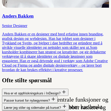
Anders Bakken
Senior Designer
Anders Bakken er en designer med bred erfaring innen branding,
grafisk design og webdesign. Han har jobbet som designer i
Tyskland og Sveits, og hjelper i dag bedrifter og gründere med å
utvikle visuelle identiteter og nettsider som skiller seg ut.Som
kursholder kombinerer han strategi og kreativitet, og gir deltakerne
verktøyene til å skape identiteter og digitale løsninger som
engasjerer. Han er også drivende god i verktøy som Adobe Creative
Cloud og Figma og andre digitale designverktøy – og lærer bort
hvordan de kan brukes effektivt i kreative prosesser.
Ofte stilte spørsmål
Hva er et oppfriskningskurs i InDesign?
Et kurs som repeterer sentrale funksjoner og
Passer kurset for nybegynnere?
Nei. Kurset er laget for deg som har brukt
arbeidsmetoder slik at du jobber raskere og
Lærer jeg stiler og sidemaler på kurset?