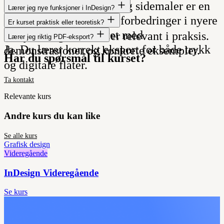
Ja. Riktig bruk av stiler og sidemaler er en
InDesign tidligere.
mer strukturert.
Lærer jeg nye funksjoner i InDesign?
Ja. Du får oversikt over forbedringer i nyere
viktig del av kurset.
Er kurset praktisk eller teoretisk?
Kurset er praktisk rettet med
versjoner og hva som er relevant i praksis.
Lærer jeg riktig PDF-eksport?
Ja. Du lærer korrekt eksport for både trykk
demonstrasjoner og konkrete eksempler.
Har du spørsmål til kurset?
og digitale flater.
Ta kontakt
Relevante kurs
Andre kurs du kan like
Se alle kurs
Grafisk design
Videregående
InDesign Videregående
Se kurs