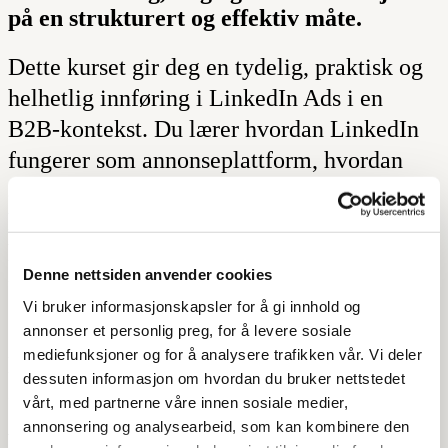
på en strukturert og effektiv måte.
Dette kurset gir deg en tydelig, praktisk og
helhetlig innføring i LinkedIn Ads i en
B2B-kontekst. Du lærer hvordan LinkedIn
fungerer som annonseplattform, hvordan
annonsering kan støtte markedsføring,
kommunikasjon og salgsarbeid, og hvordan
kampanjer settes opp på en strukturert og
Denne nettsiden anvender cookies
forståelig måte.
Vi bruker informasjonskapsler for å gi innhold og
annonser et personlig preg, for å levere sosiale
mediefunksjoner og for å analysere trafikken vår. Vi deler
Kurset er utviklet for deg som ønsker
dessuten informasjon om hvordan du bruker nettstedet
oversikt og trygghet i bruken av LinkedIn
vårt, med partnerne våre innen sosiale medier,
Ads, uten at det blir teknisk tungt eller
annonsering og analysearbeid, som kan kombinere den