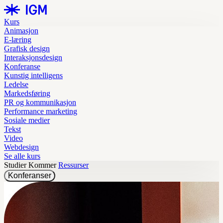
Kurs
Animasjon
E-læring
Grafisk design
Interaksjonsdesign
Konferanse
Kunstig intelligens
Ledelse
Markedsføring
PR og kommunikasjon
Performance marketing
Sosiale medier
Tekst
Video
Webdesign
Se alle kurs
Studier
Kommer
Ressurser
Konferanser