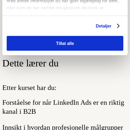
med annen informasjon du har gjort tilgjengelig for dem,
performance-orientert. Her handler det om å
eller som de har samlet inn gjennom din bruk av
forstå hva som fungerer, hvorfor det
tjenestene deres.
fungerer, og hvordan du bruker kanalen mer
Detaljer
strategisk.
Tillat alle
Dette lærer du
Etter kurset har du:
Forståelse for når LinkedIn Ads er en riktig
kanal i B2B
Innsikt i hvordan profesjonelle målgrupper