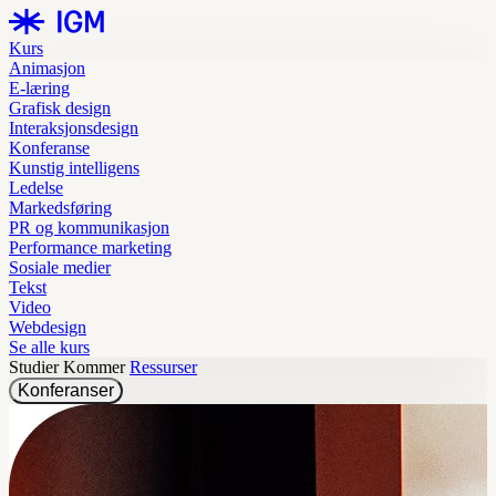
Kurs
Animasjon
E-læring
Grafisk design
Interaksjonsdesign
Konferanse
Kunstig intelligens
Ledelse
Markedsføring
PR og kommunikasjon
Performance marketing
Sosiale medier
Tekst
Video
Webdesign
Se alle kurs
Studier
Kommer
Ressurser
Konferanser