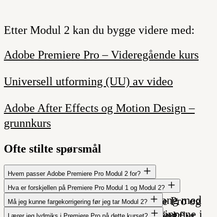
Etter Modul 2 kan du bygge videre med:
Adobe Premiere Pro – Videregående kurs
Universell utforming (UU) av video
Adobe After Effects og Motion Design –
grunnkurs
Ofte stilte spørsmål
Hvem passer Adobe Premiere Pro Modul 2 for?
Kurset passer for deg som kan
Hva er forskjellen på Premiere Pro Modul 1 og Modul 2?
Modul 1 handler om å komme i gang med
grunnleggende klipping i Premiere Pro og
Må jeg kunne fargekorrigering før jeg tar Modul 2?
Nei. På kurset lærer du grunnprinsippene i
verktøyet og grunnleggende klipping.
ønsker å jobbe mer profesjonelt med flyt,
Lærer jeg lydmiks i Premiere Pro på dette kurset?