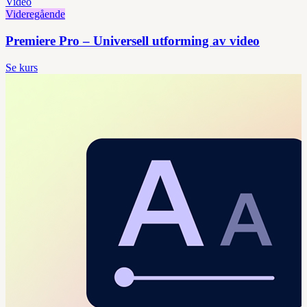
Video
Videregående
Premiere Pro – Universell utforming av video
Se kurs