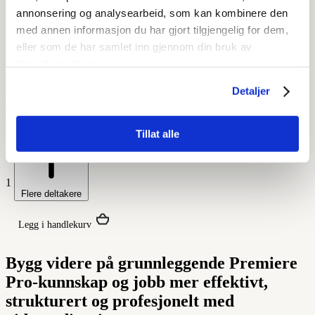
annonsering og analysearbeid, som kan kombinere den
med annen informasjon du har gjort tilgjengelig for dem,
eller som de har samlet inn gjennom din bruk av
tjenestene deres.
Detaljer
03.-03.12. (Oslo)
Antall deltakere
Tillat alle
1
Flere deltakere
Legg i handlekurv
Bygg videre på grunnleggende Premiere
Pro-kunnskap og jobb mer effektivt,
strukturert og profesjonelt med