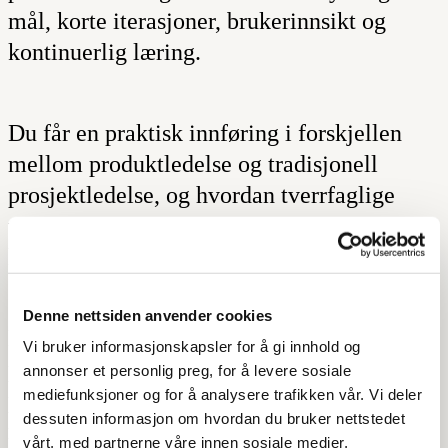
mål, korte iterasjoner, brukerinnsikt og
kontinuerlig læring.
Du får en praktisk innføring i forskjellen
mellom produktledelse og tradisjonell
prosjektledelse, og hvordan tverrfaglige
team kan utvikle produktinkrementer i tett
kontakt med brukerne.
Denne nettsiden anvender cookies
Kurset dekker både
product discovery
og
Vi bruker informasjonskapsler for å gi innhold og
product delivery
. Du lærer å jobbe med
annonser et personlig preg, for å levere sosiale
mediefunksjoner og for å analysere trafikken vår. Vi deler
produktmål, verdiforslag, prioritering,
dessuten informasjon om hvordan du bruker nettstedet
roadmap og leveranse – samtidig som du
vårt, med partnerne våre innen sosiale medier,