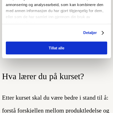
beholder styringen når omfanget er uklart.
annonsering og analysearbeid, som kan kombinere den
med annen informasjon du har gjort tilgjengelig for dem,
eller som de har samlet inn gjennom din bruk av
Målet er at du skal bli tryggere i rollen som
tjenestene deres.
produktleder, produkteier eller ansvarlig for
Detaljer
produktutvikling, og få metoder som hjelper
deg å prioritere bedre og levere mer verdi.
Tillat alle
Hva lærer du på kurset?
Etter kurset skal du være bedre i stand til å:
forstå forskjellen mellom produktledelse og