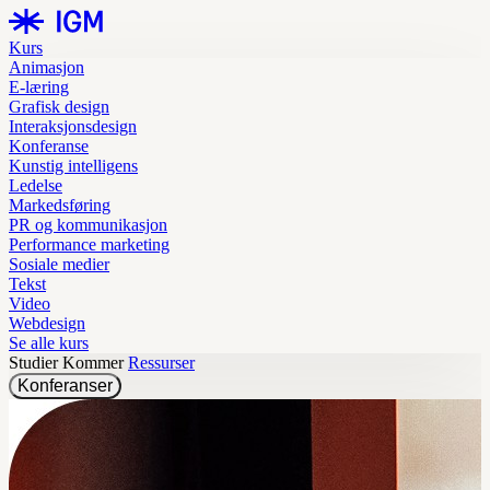
Kurs
Animasjon
E-læring
Grafisk design
Interaksjonsdesign
Konferanse
Kunstig intelligens
Ledelse
Markedsføring
PR og kommunikasjon
Performance marketing
Sosiale medier
Tekst
Video
Webdesign
Se alle kurs
Studier
Kommer
Ressurser
Konferanser