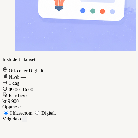
Inkludert i kurset
Oslo eller Digitalt
Nivå: —
1 dag
09:00–16:00
Kursbevis
kr 9 900
Oppmøte
I klasserom
Digitalt
Velg dato