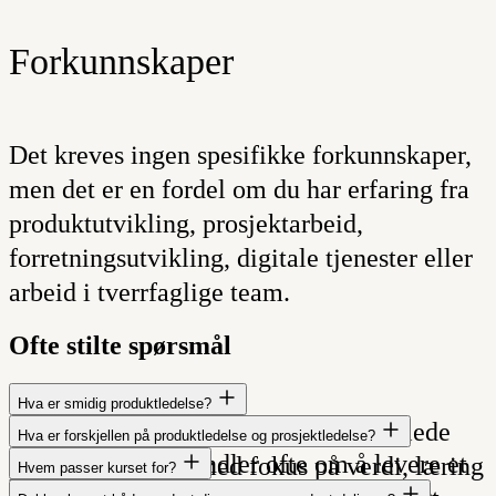
Forkunnskaper
Det kreves ingen spesifikke forkunnskaper,
men det er en fordel om du har erfaring fra
produktutvikling, prosjektarbeid,
forretningsutvikling, digitale tjenester eller
arbeid i tverrfaglige team.
Ofte stilte spørsmål
Hva er smidig produktledelse?
Smidig produktledelse handler om å lede
Hva er forskjellen på produktledelse og prosjektledelse?
Prosjektledelse handler ofte om å levere et
produktutvikling med fokus på verdi, læring
Hvem passer kurset for?