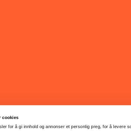
r cookies
er for å gi innhold og annonser et personlig preg, for å levere s