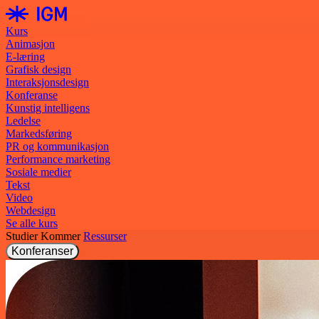
Kurs
Animasjon
E-læring
Grafisk design
Interaksjonsdesign
Konferanse
Kunstig intelligens
Ledelse
Markedsføring
PR og kommunikasjon
Performance marketing
Sosiale medier
Tekst
Video
Webdesign
Se alle kurs
Studier
Kommer
Ressurser
Konferanser