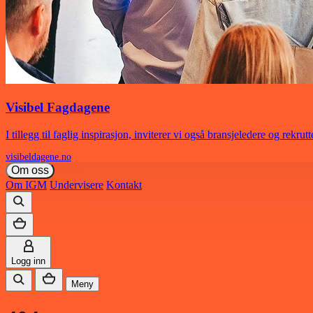
Visibel Fagdagene
I tillegg til faglig inspirasjon, inviterer vi også bransjeledere og rekrut
visibeldagene.no
Om oss
Om IGM
Undervisere
Kontakt
Logg inn
Meny