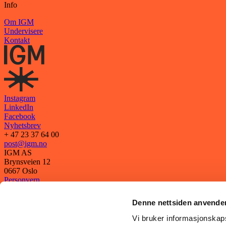
Info
Om IGM
Undervisere
Kontakt
Instagram
LinkedIn
Facebook
Nyhetsbrev
+ 47 23 37 64 00
post@igm.no
IGM AS
Brynsveien 12
0667 Oslo
Personvern
Vilkår
Denne nettsiden anvende
Vi bruker informasjonskapsl