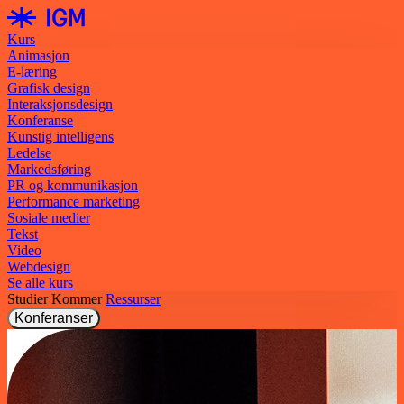
Kurs
Animasjon
E-læring
Grafisk design
Interaksjonsdesign
Konferanse
Kunstig intelligens
Ledelse
Markedsføring
PR og kommunikasjon
Performance marketing
Sosiale medier
Tekst
Video
Webdesign
Se alle kurs
Studier
Kommer
Ressurser
Konferanser