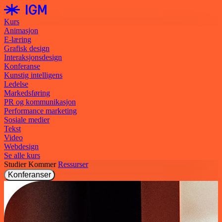
Kurs
Animasjon
E-læring
Grafisk design
Interaksjonsdesign
Konferanse
Kunstig intelligens
Ledelse
Markedsføring
PR og kommunikasjon
Performance marketing
Sosiale medier
Tekst
Video
Webdesign
Se alle kurs
Studier
Kommer
Ressurser
Konferanser