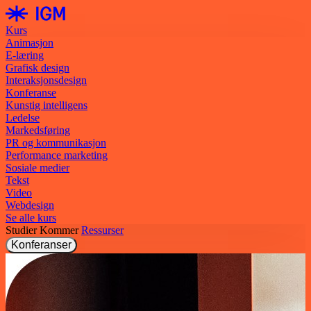
Kurs
Animasjon
E-læring
Grafisk design
Interaksjonsdesign
Konferanse
Kunstig intelligens
Ledelse
Markedsføring
PR og kommunikasjon
Performance marketing
Sosiale medier
Tekst
Video
Webdesign
Se alle kurs
Studier
Kommer
Ressurser
Konferanser