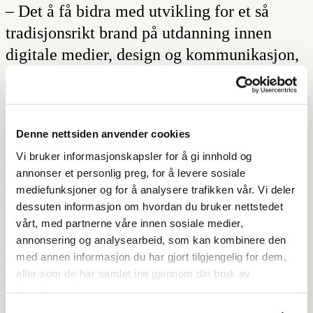
– Det å få bidra med utvikling for et så
tradisjonsrikt brand på utdanning innen
digitale medier, design og kommunikasjon,
er en real «once in a life»-sjanse, sier
Rismyhr.
Denne nettsiden anvender cookies
Kunnskapssenteret har nylig flyttet
Vi bruker informasjonskapsler for å gi innhold og
annonser et personlig preg, for å levere sosiale
hovedkvarteret til innovasjonshuben Oslo
mediefunksjoner og for å analysere trafikken vår. Vi deler
Epicenter, ikke langt fra Karl Johans gate.
dessuten informasjon om hvordan du bruker nettstedet
vårt, med partnerne våre innen sosiale medier,
annonsering og analysearbeid, som kan kombinere den
Rismyhr har bakgrunn
som
med annen informasjon du har gjort tilgjengelig for dem,
kommunikasjonsarbeider, generalsekretær,
eller som de har samlet inn gjennom din bruk av
tjenestene deres.
entreprenør og kaospilot i en rekke