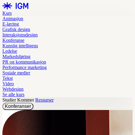
Kurs
Animasjon
E-læring
Grafisk design
Interaksjonsdesign
Konferanse
Kunstig intelligens
Ledelse
Markedsføring
PR og kommunikasjon
Performance marketing
Sosiale medier
Tekst
Video
Webdesign
Se alle kurs
Studier
Kommer
Ressurser
Konferanser