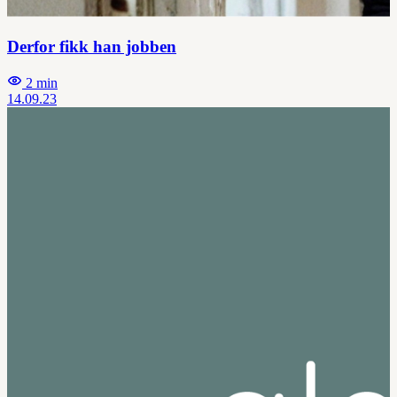
Derfor fikk han jobben
2 min
14.09.23